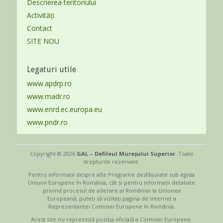
Descrierea teritoriului
Activități
Contact
SITE NOU
Legaturi utile
www.apdrp.ro
www.madr.ro
www.enrd.ec.europa.eu
www.pndr.ro
Copyright © 2026
GAL – Defileul Mureșului Superior
. Toate
drepturile rezervate.
Pentru informații despre alte Programe desfășurate sub egida
Uniunii Europene în România, cât şi pentru informaţii detaliate
privind procesul de aderare al României la Uniunea
Europeană, puteţi să vizitaţi pagina de internet a
Reprezentanţei Comisiei Europene în România.
Acest site nu reprezintă poziţia oficială a Comisiei Europene.