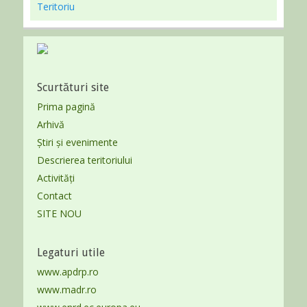
Teritoriu
Scurtături site
Prima pagină
Arhivă
Știri și evenimente
Descrierea teritoriului
Activități
Contact
SITE NOU
Legaturi utile
www.apdrp.ro
www.madr.ro