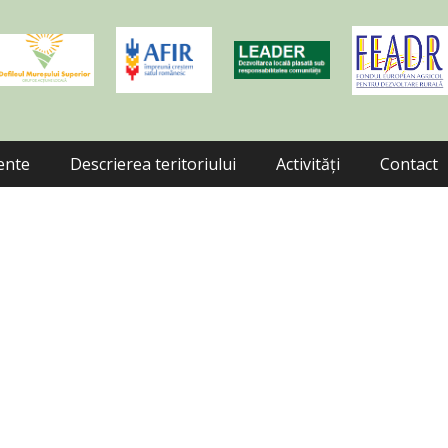
mente
Descrierea teritoriului
Activități
Contact