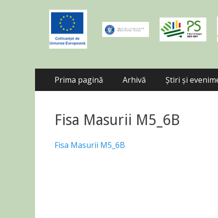
Skip
Primary Menu
Prima pagină
Arhivă
Știri și eveni
to
content
Fisa Masurii M5_6B
Fisa Masurii M5_6B